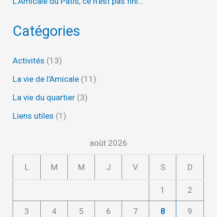
L’Amicale du Pâtis, ce n’est pas fini…
Catégories
Activités
(13)
La vie de l'Amicale
(11)
La vie du quartier
(3)
Liens utiles
(1)
août 2026
L
M
M
J
V
S
D
1
2
3
4
5
6
7
8
9