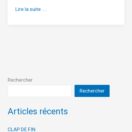
Vous
Lire la suite ....
avez
manqué
l’Assemblée
Générale
2023
?
Rechercher
Rechercher
Articles récents
CLAP DE FIN