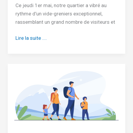
Ce jeudi 1er mai, notre quartier a vibré au
rythme d’un vide-greniers exceptionnel,
rassemblant un grand nombre de visiteurs et
Un
Lire la suite ....
vide-
greniers
réussi
en
ce
1er
mai
2025