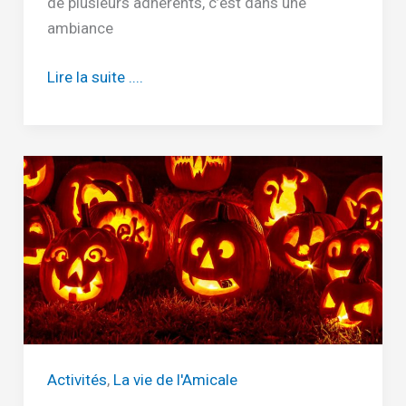
de plusieurs adhérents, c’est dans une
ambiance
Compte-
Lire la suite ....
rendu
de
l’assemblée
générale
2024
Activités
,
La vie de l'Amicale