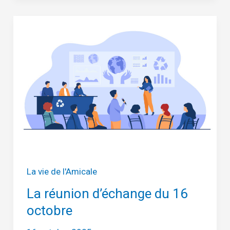
ce
n’est
pas
fini…
La vie de l'Amicale
La réunion d’échange du 16
octobre