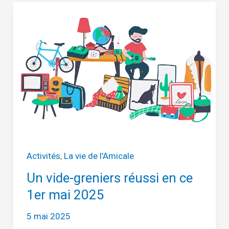
c’est
fini…
Activités
,
La vie de l'Amicale
Un vide-greniers réussi en ce
1er mai 2025
5 mai 2025