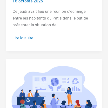
16 octobre 2025
Ce jeudi avait lieu une réunion d’échange
entre les habitants du Pâtis dans le but de
présenter la situation de
La
Lire la suite ....
réunion
d’échange
du
16
octobre