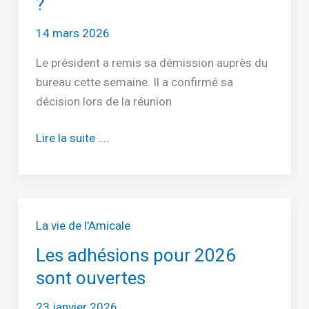
?
14 mars 2026
Le président a remis sa démission auprès du
bureau cette semaine. Il a confirmé sa
décision lors de la réunion
Est-
Lire la suite ....
ce
vraiment
fini,
cette
La vie de l'Amicale
fois
Les adhésions pour 2026
?
sont ouvertes
23 janvier 2026