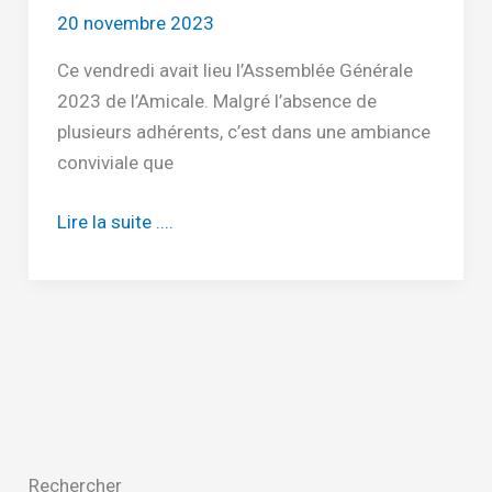
20 novembre 2023
Ce vendredi avait lieu l’Assemblée Générale
2023 de l’Amicale. Malgré l’absence de
plusieurs adhérents, c’est dans une ambiance
conviviale que
Vous
Lire la suite ....
avez
manqué
l’Assemblée
Générale
2023
?
Rechercher