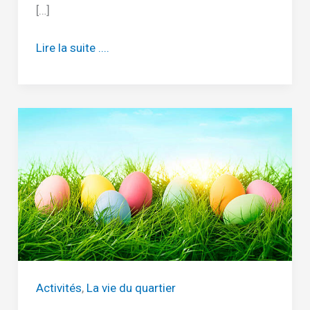
[…]
Un
Lire la suite ....
vide-
greniers
réussi
en
ce
1er
mai
2025
Activités
,
La vie du quartier