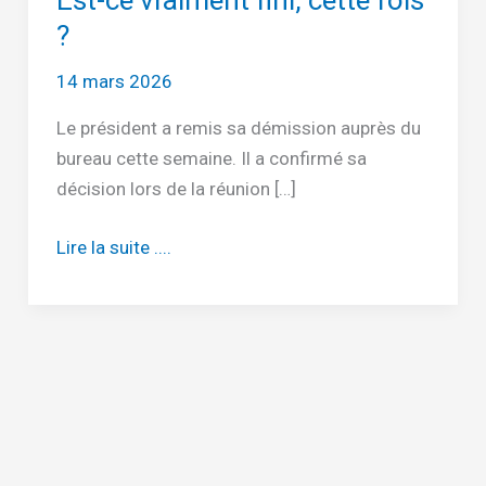
Est-ce vraiment fini, cette fois
?
14 mars 2026
Le président a remis sa démission auprès du
bureau cette semaine. Il a confirmé sa
décision lors de la réunion […]
Est-
Lire la suite ....
ce
vraiment
fini,
cette
fois
?