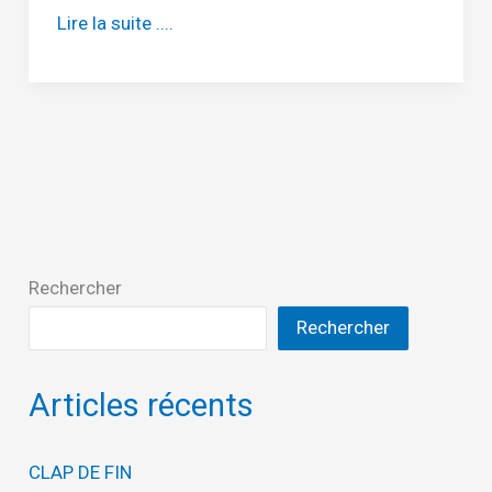
La
Lire la suite ....
première
randonnée
de
l’année
2024
Rechercher
Rechercher
Articles récents
CLAP DE FIN